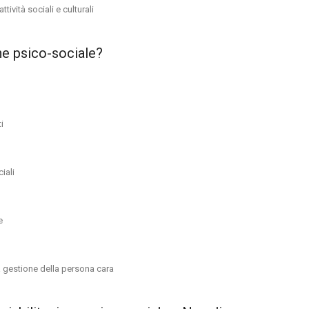
tività sociali e culturali
ione psico-sociale?
i
iali
e
a gestione della persona cara