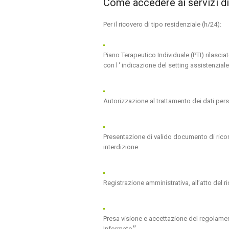
Come accedere ai servizi di 
Per il ricovero di tipo residenziale (h/24):
Piano Terapeutico Individuale (PTI) rilasci
con l
’
indicazione del setting assistenzial
Autorizzazione al trattamento dei dati pe
Presentazione di valido documento di ricon
interdizione
Registrazione amministrativa, all’atto del r
Presa visione e accettazione del regolamen
Informato
”