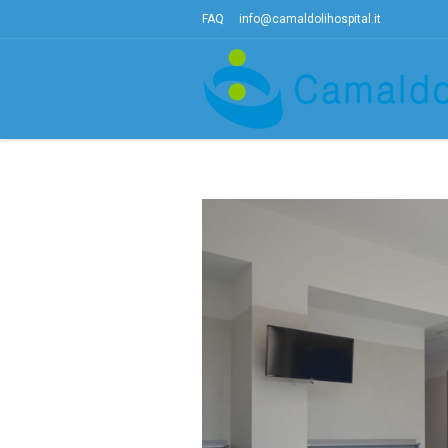
FAQ
info@camaldolihospital.it