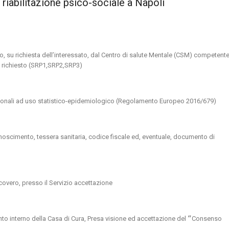
riabilitazione psico-sociale a Napoli
ato, su richiesta dell’interessato, dal Centro di salute Mentale (CSM) competent
e richiesto (SRP1,SRP2,SRP3)
rsonali ad uso statistico-epidemiologico (Regolamento Europeo 2016/679)
oscimento, tessera sanitaria, codice fiscale ed, eventuale, documento di
icovero, presso il Servizio accettazione
to interno della Casa di Cura, Presa visione ed accettazione del
“
Consenso