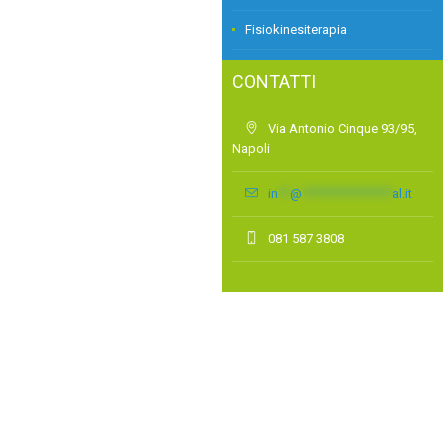
Fisiokinesiterapia
CONTATTI
Via Antonio Cinque 93/95,
Napoli
in
**
@
***************
al.it
081 587 3808