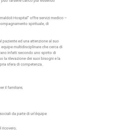
non può farsene carico pur essendo
Camaldoli Hospital” offre servizi medico –
ccompagnamento spirituale, di
 al paziente ed una attenzione al suo
na equipe multidisciplinare che cerca di
erano infatti secondo uno spirito di
o la rilevazione dei suoi bisogni e la
opria sfera di competenza.
r il familiare;
 sociali da parte di un’équipe
l ricovero;