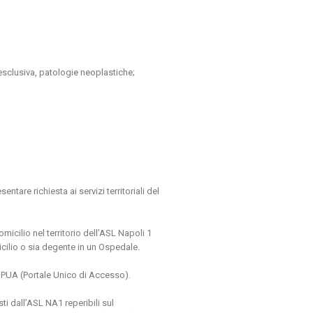
 esclusiva, patologie neoplastiche;
tare richiesta ai servizi territoriali del
micilio nel territorio dell’ASL Napoli 1
omicilio o sia degente in un Ospedale.
o PUA (Portale Unico di Accesso).
ti dall’ASL NA1 reperibili sul