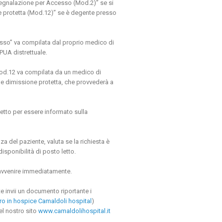
Segnalazione per Accesso (Mod.2)” se si
ne protetta (Mod.12)” se è degente presso
esso” va compilata dal proprio medico di
PUA distrettuale.
Mod.12 va compilata da un medico di
me dimissione protetta, che provvederà a
tretto per essere informato sulla
a del paziente, valuta se la richiesta è
isponibilità di posto letto.
ò avvenire immediatamente.
ente invii un documento riportante i
ro in hospice Camaldoli hospital
)
el nostro sito
www.camaldolihospital.it