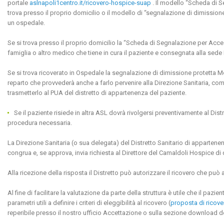
portale
aslnapoli1centro.it/ricovero-hospice-suap
. Il modello “Scheda di 
trova presso il proprio domicilio o il modello di “segnalazione di dimissio
un ospedale.
Se si trova presso il proprio domicilio la “Scheda di Segnalazione per Acc
famiglia o altro medico che tiene in cura il paziente e consegnata alla sede 
Se si trova ricoverato in Ospedale la segnalazione di dimissione protetta 
reparto che provvederà anche a farlo pervenire alla Direzione Sanitaria, co
trasmetterlo al PUA del distretto di appartenenza del paziente.
Se il paziente risiede in altra ASL dovrà rivolgersi preventivamente al Dis
procedura necessaria.
La Direzione Sanitaria (o sua delegata) del Distretto Sanitario di appartenenz
congrua e, se approva, invia richiesta al Direttore del Camaldoli Hospice di d
Alla ricezione della risposta il Distretto può autorizzare il ricovero che pu
Al fine di facilitare la valutazione da parte della struttura è utile che il pazi
parametri utili a definire i criteri di eleggibilità al ricovero (
proposta di ricove
reperibile presso il nostro ufficio Accettazione o sulla sezione download d