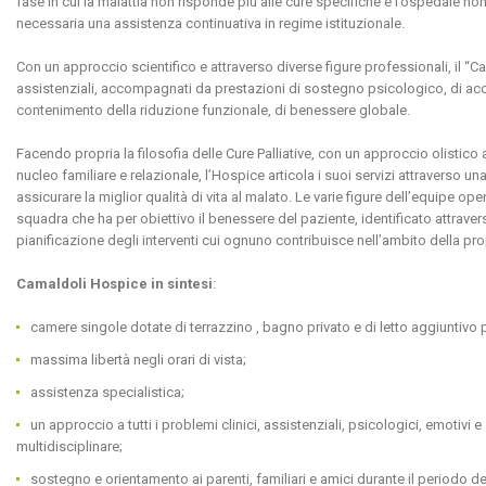
fase in cui la malattia non risponde più alle cure specifiche e l’ospedale 
necessaria una assistenza continuativa in regime istituzionale.
Con un approccio scientifico e attraverso diverse figure professionali, il “
assistenziali, accompagnati da prestazioni di sostegno psicologico, di a
contenimento della riduzione funzionale, di benessere globale.
Facendo propria la filosofia delle Cure Palliative, con un approccio olistico
nucleo familiare e relazionale, l’Hospice articola i suoi servizi attraverso u
assicurare la miglior qualità di vita al malato. Le varie figure dell’equipe op
squadra che ha per obiettivo il benessere del paziente, identificato attravers
pianificazione degli interventi cui ognuno contribuisce nell’ambito della pr
Camaldoli Hospice in sintesi
:
camere singole dotate di terrazzino , bagno privato e di letto aggiuntivo pe
massima libertà negli orari di vista;
assistenza specialistica;
un approccio a tutti i problemi clinici, assistenziali, psicologici, emotivi e
multidisciplinare;
sostegno e orientamento ai parenti, familiari e amici durante il periodo de