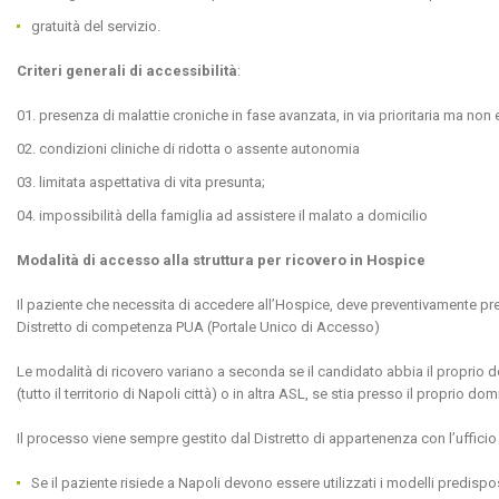
gratuità del servizio.
Criteri generali di accessibilità
:
presenza di malattie croniche in fase avanzata, in via prioritaria ma non
condizioni cliniche di ridotta o assente autonomia
limitata aspettativa di vita presunta;
impossibilità della famiglia ad assistere il malato a domicilio
Modalità di accesso alla struttura per ricovero in Hospice
Il paziente che necessita di accedere all’Hospice, deve preventivamente presen
Distretto di competenza PUA (Portale Unico di Accesso)
Le modalità di ricovero variano a seconda se il candidato abbia il proprio do
(tutto il territorio di Napoli città) o in altra ASL, se stia presso il proprio d
Il processo viene sempre gestito dal Distretto di appartenenza con l’uffici
Se il paziente risiede a Napoli devono essere utilizzati i modelli predispos