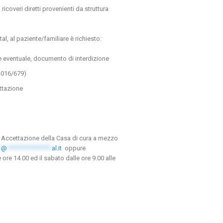
icoveri diretti provenienti da struttura
l, al paziente/familiare è richiesto:
e eventuale, documento di interdizione
2016/679)
ettazione
zio Accettazione della Casa di cura a mezzo
*
@
***************
al.it
oppure
ore 14.00 ed il sabato dalle ore 9.00 alle