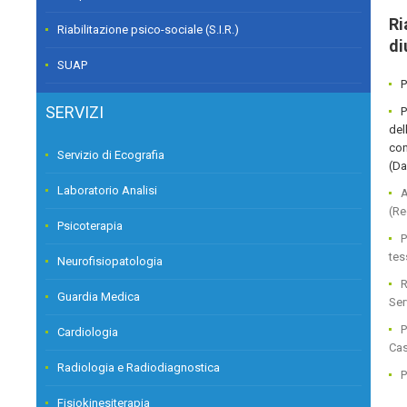
Ri
Riabilitazione psico-sociale (S.I.R.)
di
SUAP
P
SERVIZI
P
del
con
Servizio di Ecografia
(Da
Laboratorio Analisi
A
(Re
Psicoterapia
P
tes
Neurofisiopatologia
R
Guardia Medica
Ser
P
Cardiologia
Cas
Radiologia e Radiodiagnostica
P
Fisiokinesiterapia