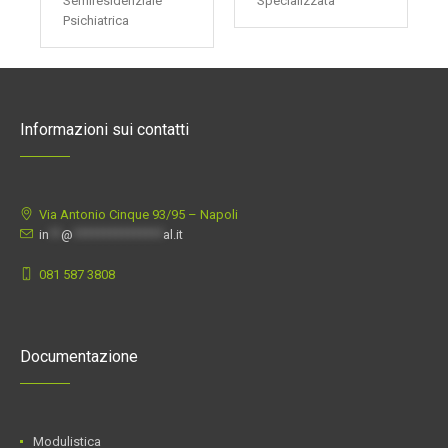
Semiresidenziale
Specializzata
Psichiatrica
Informazioni sui contatti
Via Antonio Cinque 93/95 –
Napoli
in
**
@
***************
al.it
081 587 3808
Documentazione
Modulistica