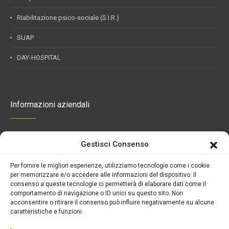
Riabilitazione psico-sociale (S.I.R.)
SUAP
DAY-HOSPITAL
Informazioni aziendali
Gestisci Consenso
Alma Mater S.p.A.
Sede Sociale Via Antonio Cinque 93/95
Per fornire le migliori esperienze, utilizziamo tecnologie come i cookie
N. Iscr. Reg. Imprese di Napoli e
per memorizzare e/o accedere alle informazioni del dispositivo. Il
Partita Iva 00290740638
consenso a queste tecnologie ci permetterà di elaborare dati come il
Capitale Sociale € 1.757.340,00 i.v.
comportamento di navigazione o ID unici su questo sito. Non
acconsentire o ritirare il consenso può influire negativamente su alcune
Direttore sanitario
caratteristiche e funzioni.
Dott. ssa Luciana Rosa Assunta Sofia