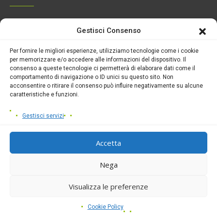
Gestisci Consenso
Alma Mater S.p.A.
Sede Sociale Via Antonio Cinque 93/95
Per fornire le migliori esperienze, utilizziamo tecnologie come i cookie
N. Iscr. Reg. Imprese di Napoli e
per memorizzare e/o accedere alle informazioni del dispositivo. Il
Partita Iva 00290740638
consenso a queste tecnologie ci permetterà di elaborare dati come il
Capitale Sociale € 1.757.340,00 i.v.
comportamento di navigazione o ID unici su questo sito. Non
acconsentire o ritirare il consenso può influire negativamente su alcune
Direttore sanitario
caratteristiche e funzioni.
Dott. ssa Luciana Rosa Assunta Sofia
Gestisci servizi
Accetta
Nega
News
Fondazione Villa Camaldoli
Visualizza le preferenze
Amministrazione trasparente
WhistleBlowing
Cookie Policy
Privacy Policy
/ © 2026 Camaldoli Hospital