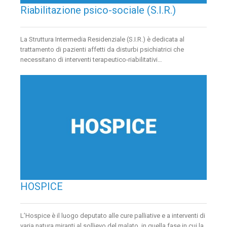
Riabilitazione psico-sociale (S.I.R.)
La Struttura Intermedia Residenziale (S.I.R.) è dedicata al
trattamento di pazienti affetti da disturbi psichiatrici che
necessitano di interventi terapeutico-riabilitativi…
HOSPICE
L’Hospice è il luogo deputato alle cure palliative e a interventi di
varia natura miranti al sollievo del malato, in quella fase in cui la