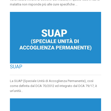
malattia non risponde più alle cure specifiche …
SUAP
La SUAP (Speciale Unità di Accoglienza Permanente), così
come definita dal DCA 70/2012 ed integrato dal DCA 79/17, è
un’unità…