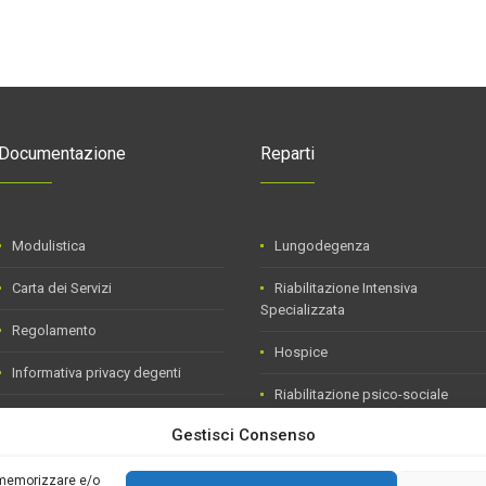
Documentazione
Reparti
Modulistica
Lungodegenza
Carta dei Servizi
Riabilitazione Intensiva
Specializzata
Regolamento
Hospice
Informativa privacy degenti
Riabilitazione psico-sociale
Informativa tirocini
(S.I.R.)
Gestisci Consenso
Dati Assicurativi
SUAP
r memorizzare e/o