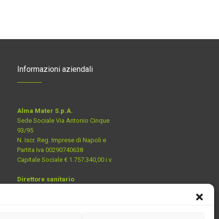
Informazioni aziendali
Alma Mater S.p.A.
Sede Sociale Via Antonio Cinque
93/95
N. Iscr. Reg. Imprese di Napoli e
Partita Iva 00290740638
Capitale Sociale € 1.757.340,00 i.v.
Direttore sanitario
Dott. ssa Luciana Rosa Assunta
Sofia