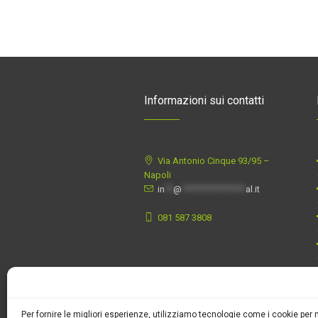
Informazioni sui contatti
Via Antonio Cinque 93/95 –
Napoli
in
**
@
***************
al.it
081 587 3808
Per fornire le migliori esperienze, utilizziamo tecnologie come i cookie pe