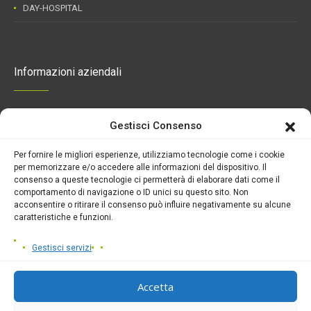
DAY-HOSPITAL
Informazioni aziendali
Gestisci Consenso
Alma Mater S.p.A.
Sede Sociale Via Antonio Cinque 93/95
Per fornire le migliori esperienze, utilizziamo tecnologie come i cookie
N. Iscr. Reg. Imprese di Napoli e
per memorizzare e/o accedere alle informazioni del dispositivo. Il
Partita Iva 00290740638
consenso a queste tecnologie ci permetterà di elaborare dati come il
Capitale Sociale € 1.757.340,00 i.v.
comportamento di navigazione o ID unici su questo sito. Non
acconsentire o ritirare il consenso può influire negativamente su alcune
Direttore sanitario
caratteristiche e funzioni.
Dott. ssa Luciana Rosa Assunta Sofia
Gestisci servizi
Accetta