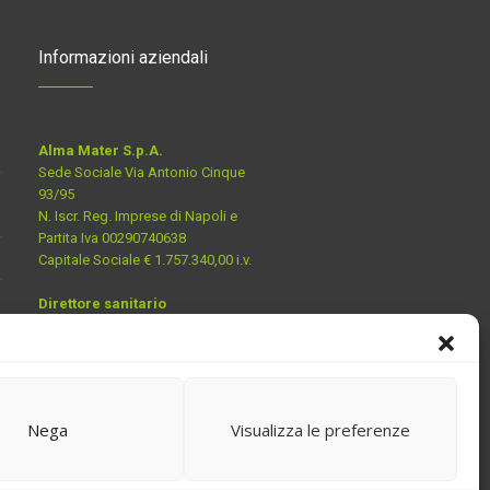
Informazioni aziendali
Alma Mater S.p.A.
Sede Sociale Via Antonio Cinque
93/95
N. Iscr. Reg. Imprese di Napoli e
Partita Iva 00290740638
Capitale Sociale € 1.757.340,00 i.v.
Direttore sanitario
Dott. ssa Luciana Rosa Assunta
Sofia
Nega
Visualizza le preferenze