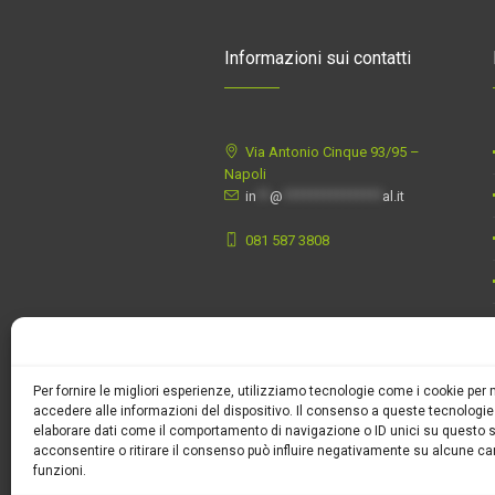
Informazioni sui contatti
Via Antonio Cinque 93/95 –
Napoli
in
**
@
***************
al.it
081 587 3808
Per fornire le migliori esperienze, utilizziamo tecnologie come i cookie pe
accedere alle informazioni del dispositivo. Il consenso a queste tecnologie
elaborare dati come il comportamento di navigazione o ID unici su questo s
acconsentire o ritirare il consenso può influire negativamente su alcune car
funzioni.