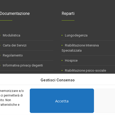
Documentazione
Reparti
Modulistica
Lungodegenza
Carta dei Servizi
Riabilitazione Intensiva
Specializzata
Regolamento
Hospice
Informativa privacy degenti
Riabilitazione psico-sociale
Informativa tirocini
(S.I.R.)
Gestisci Consenso
Dati Assicurativi
SUAP
r memorizzare e/o
DAY-HOSPITAL
 ci permetterà di
Accetta
ito. Non
atteristiche e