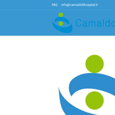
FAQ
info@camaldolihospital.it