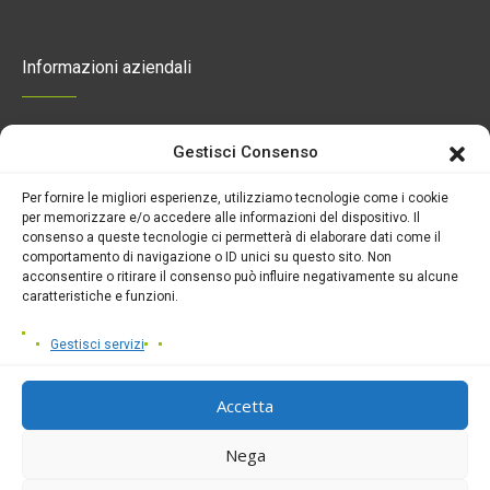
Informazioni aziendali
Gestisci Consenso
Alma Mater S.p.A.
Sede Sociale Via Antonio Cinque 93/95
Per fornire le migliori esperienze, utilizziamo tecnologie come i cookie
N. Iscr. Reg. Imprese di Napoli e
per memorizzare e/o accedere alle informazioni del dispositivo. Il
Partita Iva 00290740638
consenso a queste tecnologie ci permetterà di elaborare dati come il
Capitale Sociale € 1.757.340,00 i.v.
comportamento di navigazione o ID unici su questo sito. Non
acconsentire o ritirare il consenso può influire negativamente su alcune
Direttore sanitario
caratteristiche e funzioni.
Dott. ssa Luciana Rosa Assunta Sofia
Gestisci servizi
Accetta
Nega
News
Fondazione Villa Camaldoli