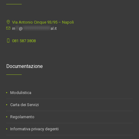
Via Antonio Cinque 93/95 –
Napoli
in
**
@
***************
al.it
081 587 3808
Documentazione
Modulistica
Carta dei Servizi
Regolamento
Informativa privacy degenti